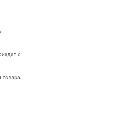
%
риедет с
 товара.