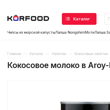
Каталог
Чипсы из морской капусты
Лапша Nongshim
Моти
Лапша S
—
—
—
Главная
Каталог
Напитки
Кокосовые напитки
Кокосовое молоко в Aroy-