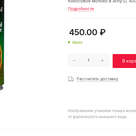
Кокосовое молоко в Aroy-D, 40
Подробности
450.00
₽
Мало
В кор
Рассчитать доставку
Изображение упаковки товара може
от фактического внешнего вида