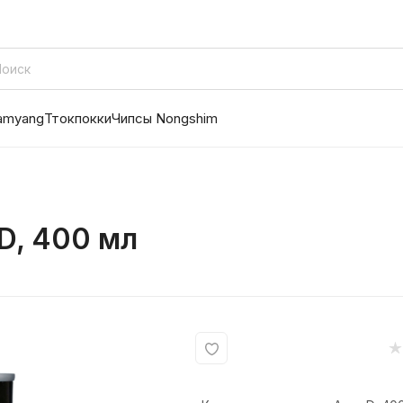
amyang
Ттокпокки
Чипсы Nongshim
D, 400 мл