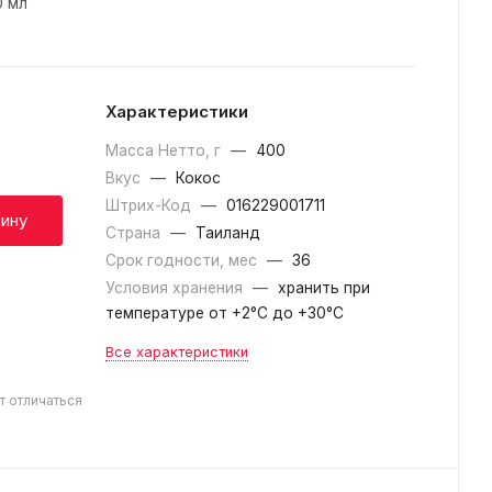
0 мл
Характеристики
Масса Нетто, г
—
400
Вкус
—
Кокос
Штрих-Код
—
016229001711
зину
Страна
—
Таиланд
Срок годности, мес
—
36
Условия хранения
—
хранить при
температуре от +2°C до +30°C
Все характеристики
т отличаться