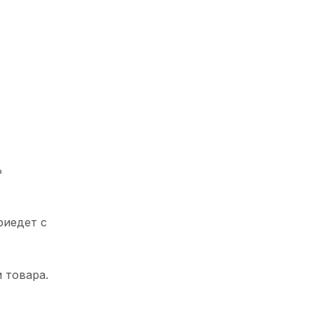
%
риедет с
 товара.