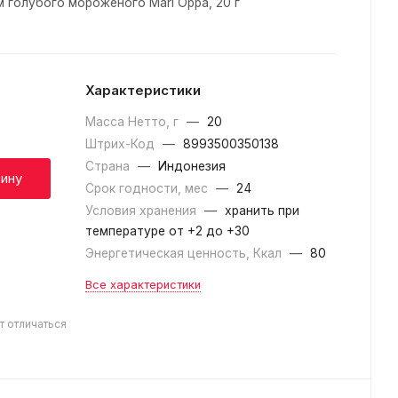
 голубого мороженого Mari Oppa, 20 г
Характеристики
Масса Нетто, г
—
20
Штрих-Код
—
8993500350138
Страна
—
Индонезия
зину
Срок годности, мес
—
24
Условия хранения
—
хранить при
температуре от +2 до +30
Энергетическая ценность, Ккал
—
80
Все характеристики
т отличаться