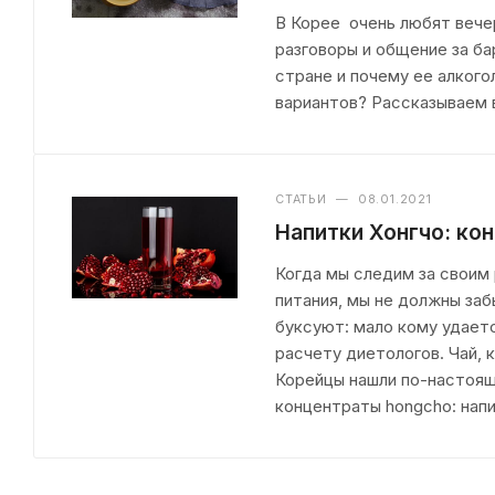
В Корее очень любят вечер
разговоры и общение за ба
стране и почему ее алкого
вариантов? Рассказываем в
СТАТЬИ
—
08.01.2021
Напитки Хонгчо: ко
Когда мы следим за своим
питания, мы не должны заб
буксуют: мало кому удает
расчету диетологов. Чай, 
Корейцы нашли по-настоящ
концентраты hongcho: напи