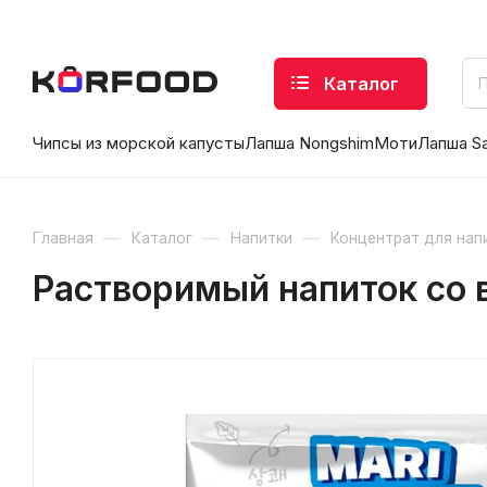
Каталог
Чипсы из морской капусты
Лапша Nongshim
Моти
Лапша S
—
—
—
Главная
Каталог
Напитки
Концентрат для нап
Растворимый напиток со в