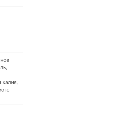
ьное
ль,
 калия,
кого