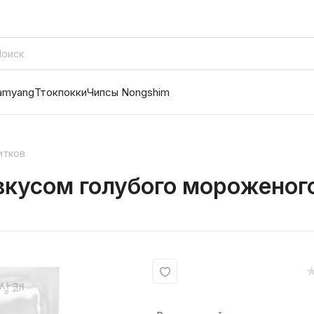
amyang
Ттокпокки
Чипсы Nongshim
итков
кусом голубого мороженого 