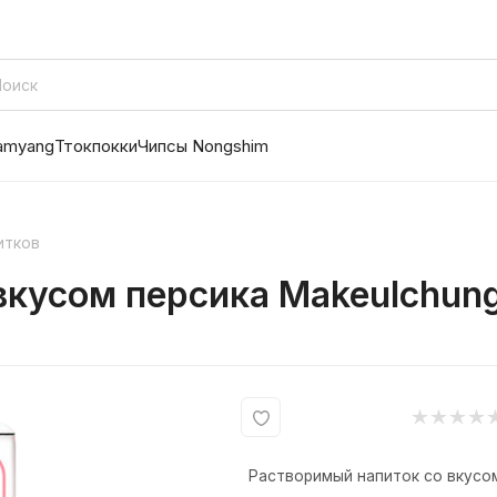
amyang
Ттокпокки
Чипсы Nongshim
итков
кусом персика Makeulchung W
Растворимый напиток со вкусом 