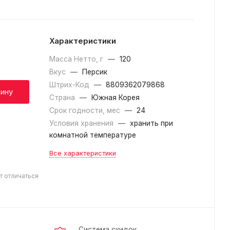
Характеристики
Масса Нетто, г
—
120
Вкус
—
Персик
Штрих-Код
—
8809362079868
зину
Страна
—
Южная Корея
Срок годности, мес
—
24
Условия хранения
—
хранить при
комнатной температуре
Все характеристики
т отличаться
Система скидок