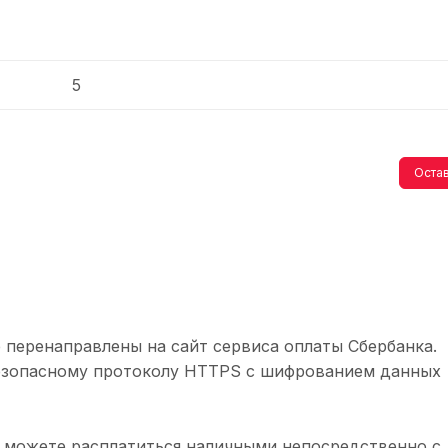
5
Остав
 перенаправлены на сайт сервиса оплаты Сбербанка.
безопасному протоколу HTTPS с шифрованием данных
 можете расплатиться наличными непосредственно с