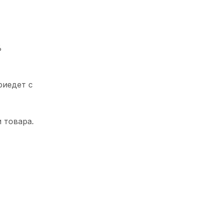
%
риедет с
 товара.