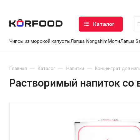
Каталог
Чипсы из морской капусты
Лапша Nongshim
Моти
Лапша S
—
—
—
Главная
Каталог
Напитки
Концентрат для нап
Растворимый напиток со в