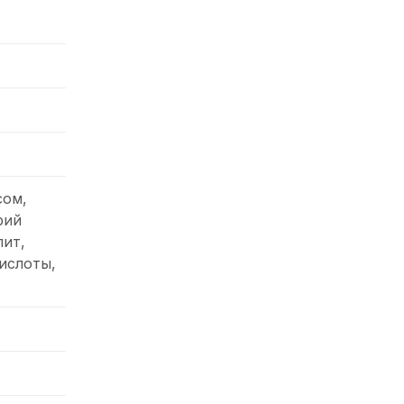
сом,
рий
лит,
ислоты,