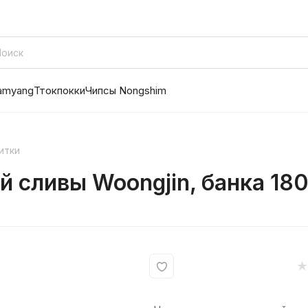
amyang
Ттокпокки
Чипсы Nongshim
итки
й сливы Woongjin, банка 18