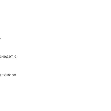
%
риедет с
 товара.