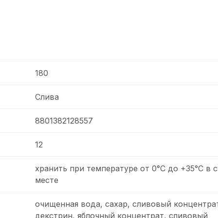
180
Слива
8801382128557
12
хранить при температуре от 0°С до +35°С в 
месте
очищенная вода, сахар, сливовый концентра
декстрин, яблочный концентрат, сливовый