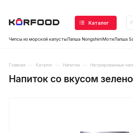
Каталог
Чипсы из морской капусты
Лапша Nongshim
Моти
Лапша S
—
—
—
Главная
Каталог
Напитки
Негазированные нап
Напиток со вкусом зелено