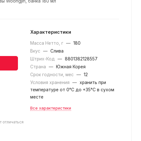
ы Woongjin, банка 180 мл
Характеристики
Масса Нетто, г
—
180
Вкус
—
Слива
Штрих-Код
—
8801382128557
Страна
—
Южная Корея
Срок годности, мес
—
12
Условия хранения
—
хранить при
температуре от 0°С до +35°С в сухом
месте
Все характеристики
т отличаться