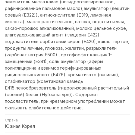
заменитель масла какао (негидрогенизированное,
рафинированное пальмовое масло),эмульгатор (лецитин
соевый (Е322)), антиокислители (Е319, лимонная
кислота), масло растительное, патока, вода питьевая,
какао-порошок алкализованный, молоко цельное сухое,
влагоудерживающий агент (глицерин Е422),
подсластитель сорбитовый сироп (Е420), какао тертое,
продукты яичные, глюкоза, желатин, разрыхлители
(карбонат натрия Е500) , ортофосфат кальция 1-
замещенный (Е341), соль,эмульгатор (эфиры
полиглицирина и взаимоэтерифицированных
рициноловых кислот (Е476), ароматизато (ванилин),
стабилизатор (ксантановая камедь
Е415,пенообразователь (гидролизованный растительный
(соевый) белок (Hyfoama vpn)). Содержит
подсластитель, при чрезмерном употреблении может
оказывать слабительное действие.
Страна
Южная Корея