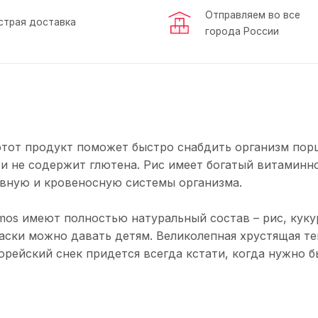
Отправляем во все
страя доставка
города России
этот продукт поможет быстро снабдить организм пор
 и не содержит глютена. Рис имеет богатый витаминн
рвную и кровеносную системы организма.
os имеют полностью натуральный состав – рис, кук
аски можно давать детям. Великолепная хрустящая те
орейский снек придется всегда кстати, когда нужно 