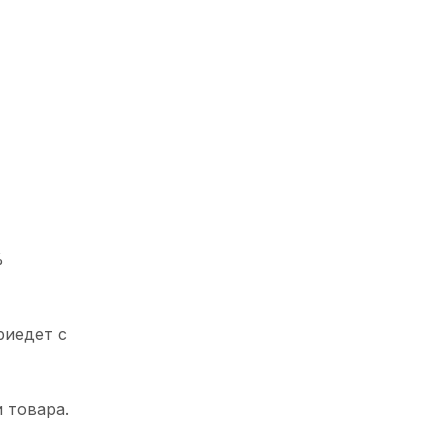
%
риедет с
 товара.