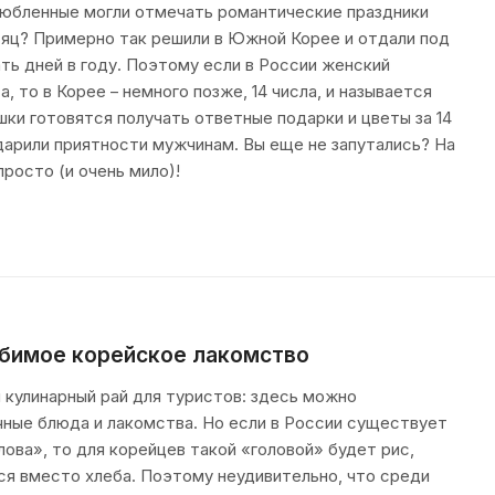
влюбленные могли отмечать романтические праздники
есяц? Примерно так решили в Южной Корее и отдали под
ть дней в году. Поэтому если в России женский
, то в Корее – немного позже, 14 числа, и называется
шки готовятся получать ответные подарки и цветы за 14
 дарили приятности мужчинам. Вы еще не запутались? На
росто (и очень мило)!
юбимое корейское лакомство
 кулинарный рай для туристов: здесь можно
ные блюда и лакомства. Но если в России существует
ова», то для корейцев такой «головой» будет рис,
ся вместо хлеба. Поэтому неудивительно, что среди