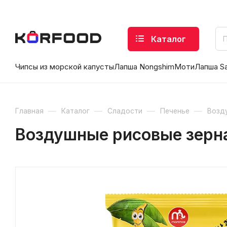
Каталог
Чипсы из морской капусты
Лапша Nongshim
Моти
Лапша S
—
—
—
—
Главная
Каталог
Сладости
Печенье
Возд
Воздушные рисовые зерна