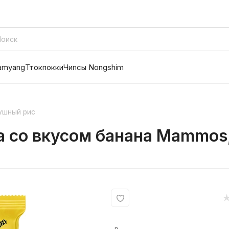
amyang
Ттокпокки
Чипсы Nongshim
ушный рис
 со вкусом банана Mammos,