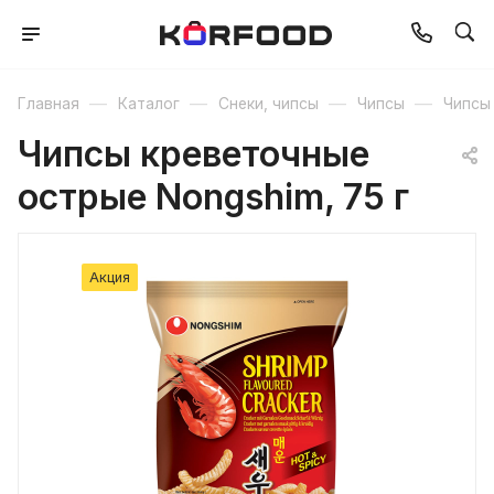
—
—
—
—
Главная
Каталог
Снеки, чипсы
Чипсы
Чипсы
Чипсы креветочные
острые Nongshim, 75 г
Акция