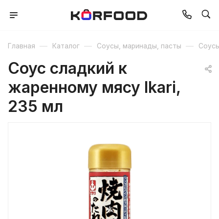
—
—
—
Главная
Каталог
Соусы, маринады, пасты
Соус
Соус сладкий к
жаренному мясу Ikari,
235 мл