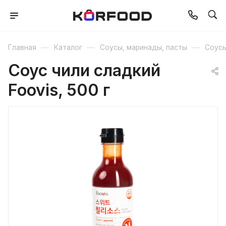
—
—
—
Главная
Каталог
Соусы, маринады, пасты
Соус
Соус чили сладкий
Foovis, 500 г