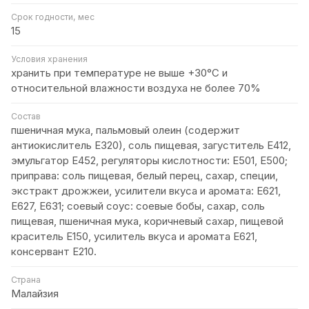
Срок годности, мес
15
Условия хранения
хранить при температуре не выше +30°C и
относительной влажности воздуха не более 70%
Состав
пшеничная мука, пальмовый олеин (содержит
антиокислитель Е320), соль пищевая, загуститель Е412,
эмульгатор Е452, регуляторы кислотности: Е501, Е500;
приправа: соль пищевая, белый перец, сахар, специи,
экстракт дрожжеи, усилители вкуса и аромата: Е621,
Е627, Е631; соевый соус: соевые бобы, сахар, соль
пищевая, пшеничная мука, коричневый сахар, пищевой
краситель Е150, усилитель вкуса и аромата Е621,
консервант Е210.
Страна
Малайзия