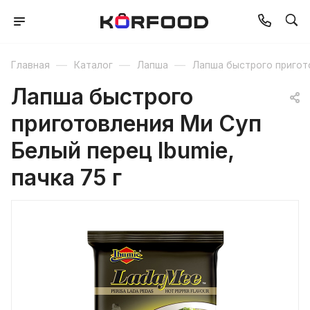
—
—
—
Главная
Каталог
Лапша
Лапша быстрого пригот
Лапша быстрого
приготовления Ми Суп
Белый перец Ibumie,
пачка 75 г