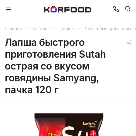
—
—
—
Главная
Каталог
Лапша
Лапша быстрого пригот
Лапша быстрого
приготовления Sutah
острая со вкусом
говядины Samyang,
пачка 120 г