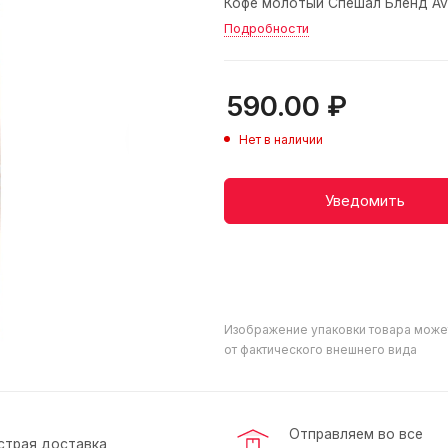
Кофе молотый Спешал Бленд Avan
Подробности
590.00
₽
Нет в наличии
Уведомить
Изображение упаковки товара може
от фактического внешнего вида
Отправляем во все
страя доставка