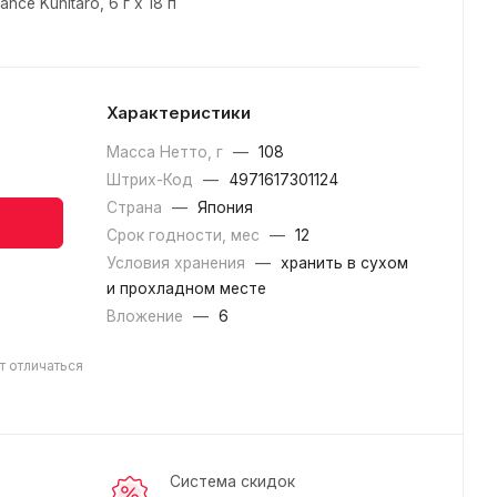
ce Kunitaro, 6 г х 18 п
Характеристики
Масса Нетто, г
—
108
Штрих-Код
—
4971617301124
Страна
—
Япония
Срок годности, мес
—
12
Условия хранения
—
хранить в сухом
и прохладном месте
Вложение
—
6
т отличаться
Система скидок