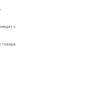
%
риедет с
 товара.