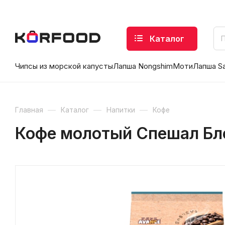
Каталог
Чипсы из морской капусты
Лапша Nongshim
Моти
Лапша S
—
—
—
Главная
Каталог
Напитки
Кофе
Кофе молотый Спешал Бленд