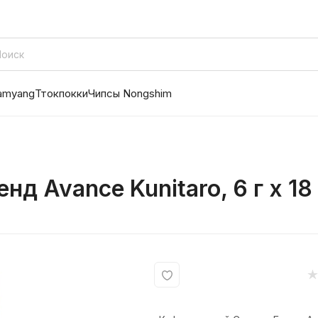
amyang
Ттокпокки
Чипсы Nongshim
 Avance Kunitaro, 6 г х 18