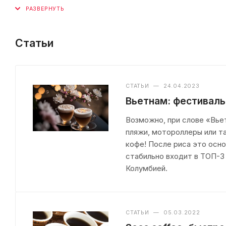
Статьи
СТАТЬИ
—
24.04.2023
Вьетнам: фестиваль
Возможно, при слове «Вье
пляжи, мотороллеры или та
кофе! После риса это осн
стабильно входит в ТОП-3
Колумбией.
СТАТЬИ
—
05.03.2022