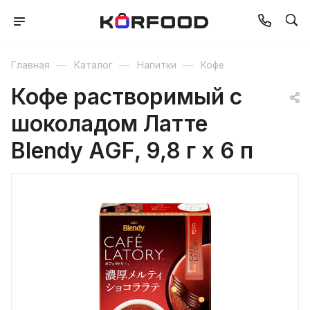
—
—
—
Главная
Каталог
Напитки
Кофе
Кофе растворимый с
шоколадом Латте
Blendy AGF, 9,8 г х 6 п