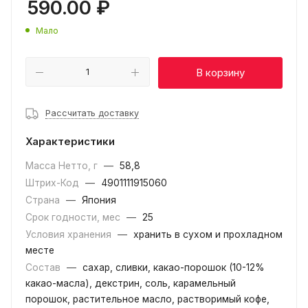
590.00
₽
Мало
В корзину
Рассчитать доставку
Характеристики
Масса Нетто, г
—
58,8
Штрих-Код
—
4901111915060
Страна
—
Япония
Срок годности, мес
—
25
Условия хранения
—
хранить в сухом и прохладном
месте
Состав
—
сахар, сливки, какао-порошок (10-12%
какао-масла), декстрин, соль, карамельный
порошок, растительное масло, растворимый кофе,