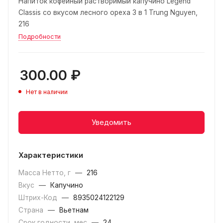
Напиток кофейный растворимый капучино Legend
Classis со вкусом лесного ореха 3 в 1 Trung Nguyen,
216
Подробности
300.00
₽
Нет в наличии
Уведомить
Характеристики
Масса Нетто, г
—
216
Вкус
—
Капучино
Штрих-Код
—
8935024122129
Страна
—
Вьетнам
Срок годности, мес
—
24