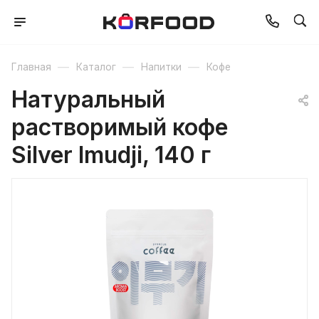
—
—
—
Главная
Каталог
Напитки
Кофе
Натуральный
растворимый кофе
Silver Imudji, 140 г