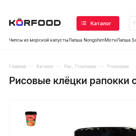
Каталог
Чипсы из морской капусты
Лапша Nongshim
Моти
Лапша S
—
—
—
Главная
Каталог
Рис, Ттокпокки
Ттокпокки
Рисовые клёцки рапокки с