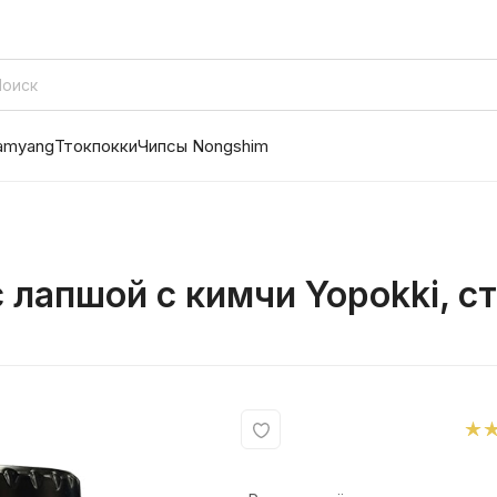
amyang
Ттокпокки
Чипсы Nongshim
 лапшой с кимчи Yopokki, ст