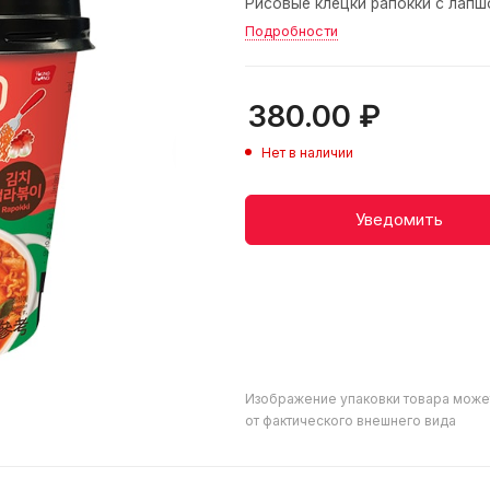
Рисовые клёцки рапокки с лапшо
Подробности
380.00
₽
Нет в наличии
Уведомить
Изображение упаковки товара може
от фактического внешнего вида