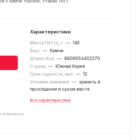
й с кимчи Yopokki, стакан 145 г
Характеристики
Масса Нетто, г
—
145
Вкус
—
Кимчи
Штрих-Код
—
8809054402370
Страна
—
Южная Корея
Срок годности, мес
—
12
Условия хранения
—
хранить в
прохладном и сухом месте
Все характеристики
т отличаться