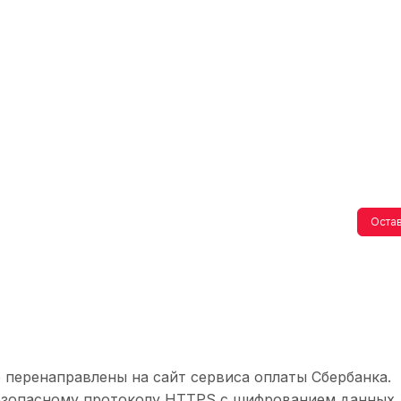
Остав
 перенаправлены на сайт сервиса оплаты Сбербанка.
безопасному протоколу HTTPS с шифрованием данных