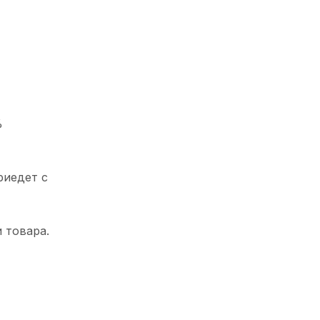
%
риедет с
 товара.