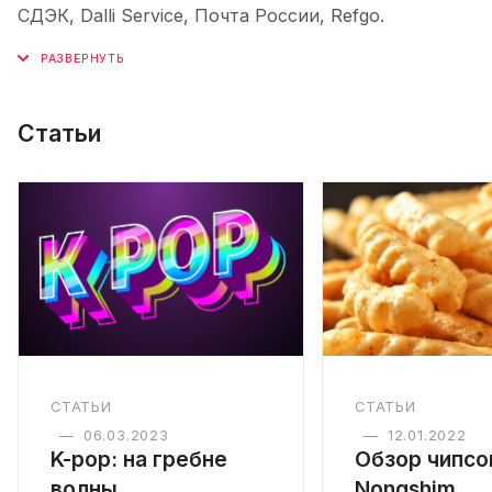
СДЭК, Dalli Service, Почта России, Refgo.
Статьи
СТАТЬИ
СТАТЬИ
—
06.03.2023
—
12.01.2022
K-pop: на гребне
Обзор чипсо
волны
Nongshim