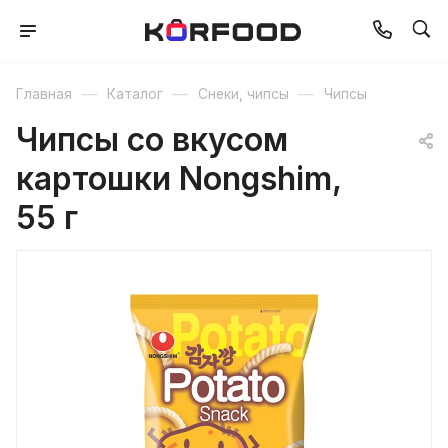
—
—
—
Главная
Каталог
Снеки, чипсы
Чипсы
Чипсы со вкусом
картошки Nongshim,
55 г