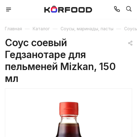
—
—
—
Главная
Каталог
Соусы, маринады, пасты
Соус
Соус соевый
Гедзанотаре для
пельменей Mizkan, 150
мл