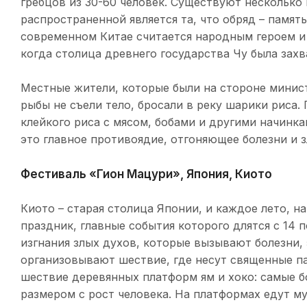
гребцов из 30-60 человек. Существуют несколько
распространенной является та, что обряд – память
современном Китае считается народным героем и
когда столица древнего государства Чу была зах
Местные жители, которые были на стороне минист
рыбы не съели тело, бросали в реку шарики риса. 
клейкого риса с мясом, бобами и другими начинкам
это главное противоядие, отгоняющее болезни и з
Фестиваль «Гион Мацури», Япония, Киото
Киото – старая столица Японии, и каждое лето, н
праздник, главные события которого длятся с 14 
изгнания злых духов, которые вызывают болезни,
организовывают шествие, где несут священные п
шествие деревянных платформ ям и хоко: самые бо
размером с рост человека. На платформах едут м