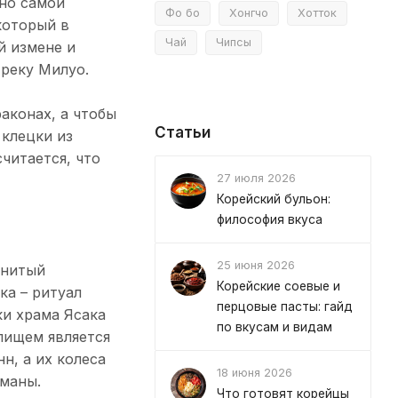
 но самой
Фо бо
Хонгчо
Хотток
 который в
Чай
Чипсы
й измене и
 реку Милуо.
аконах, а чтобы
Статьи
 клецки из
считается, что
27 июля 2026
Корейский бульон:
философия вкуса
25 июня 2026
енитый
Корейские соевые и
ка – ритуал
перцовые пасты: гайд
ки храма Ясака
по вкусам и видам
лищем является
н, а их колеса
18 июня 2026
сманы.
Что готовят корейцы