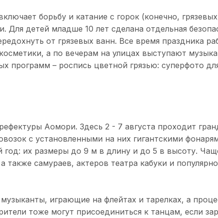
включает борьбу и катание с горок (конечно, грязевых)
и. Для детей младше 10 лет сделана отдельная безопа
ередохнуть от грязевых ванн. Все время праздника р
косметики, а по вечерам на улицах выступают музыка
ых программ – роспись цветной грязью: суперфото дл
рефектуры Аомори. Здесь 2 - 7 августа проходит гра
повозок с установленными на них гигантскими фонарям
од: их размеры до 9 м в длину и до 5 в высоту. Чащ
а также самураев, актеров театра кабуки и популяр
музыканты, играющие на флейтах и тарелках, а проц
рители тоже могут присоединиться к танцам, если за