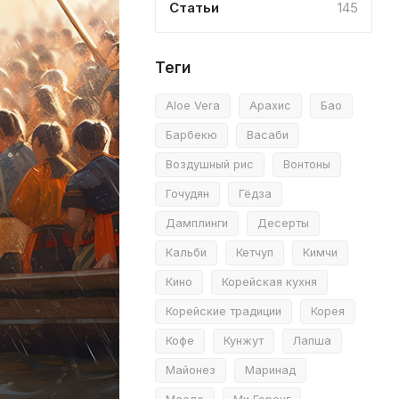
Статьи
145
Теги
Aloe Vera
Арахис
Бао
Барбекю
Васаби
Воздушный рис
Вонтоны
Гочудян
Гёдза
Дамплинги
Десерты
Кальби
Кетчуп
Кимчи
Кино
Корейская кухня
Корейские традиции
Корея
Кофе
Кунжут
Лапша
Майонез
Маринад