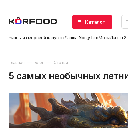
Каталог
Чипсы из морской капусты
Лапша Nongshim
Моти
Лапша S
—
—
Главная
Блог
Статьи
5 самых необычных летни