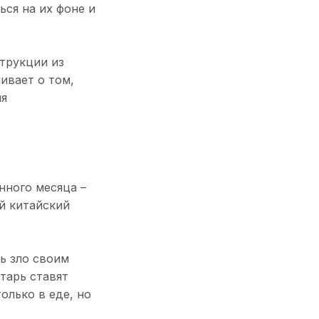
ься на их фоне и
трукции из
ивает о том,
ия
нного месяца –
й китайский
ь зло своим
лтарь ставят
олько в еде, но