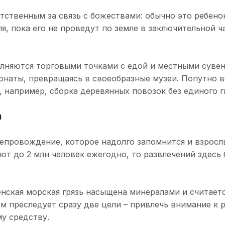
тственным за связь с божествами: обычно это ребенок
ля, пока его не проведут по земле в заключительной 
олняются торговыми точками с едой и местными сувен
онаты, превращаясь в своеобразные музеи. Попутно в
 например, сборка деревянных повозок без единого г
н
епровождение, которое надолго запомнится и взрослы
ают до 2 млн человек ежегодно, то развлечений здесь 
ёнская морская грязь насыщена минералами и считает
м преследует сразу две цели – привлечь внимание к р
у средству.