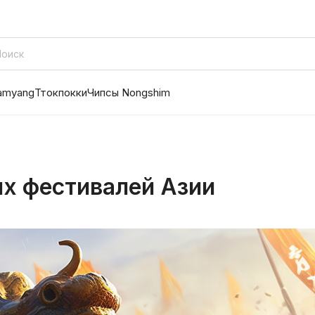
amyang
Ттокпокки
Чипсы Nongshim
х фестивалей Азии