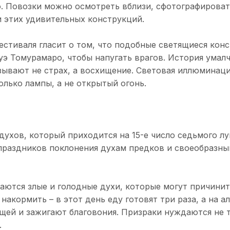
о. Повозки можно осмотреть вблизи, сфотографироват
 этих удивительных конструкций.
стиваля гласит о том, что подобные светящиеся конс
уэ Томурамаро, чтобы напугать врагов. История умалч
ызывают не страх, а восхищение. Световая иллюминац
олько лампы, а не открытый огонь.
ухов, который приходится на 15-е число седьмого лу
 праздников поклонения духам предков и своеобразны
каются злые и голодные духи, которые могут причинит
акормить – в этот день еду готовят три раза, а на а
щей и зажигают благовония. Призраки нуждаются не т
.