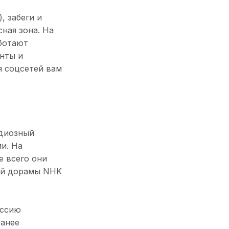
, забеги и
сная зона. На
аботают
нты и
я соцсетей вам
ндиозный
и. На
е всего они
ной дорамы NHK
ессию
ранее