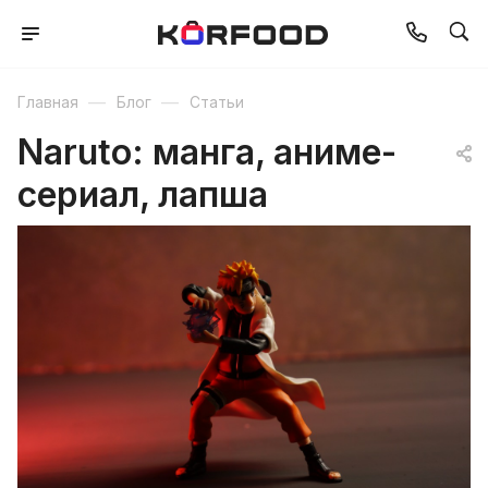
—
—
Главная
Блог
Статьи
Naruto: манга, аниме-
сериал, лапша