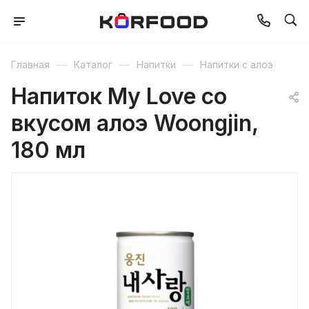
—
—
—
Главная
Каталог
Напитки
Напитки с алоэ
Напиток My Love со
вкусом алоэ Woongjin,
180 мл