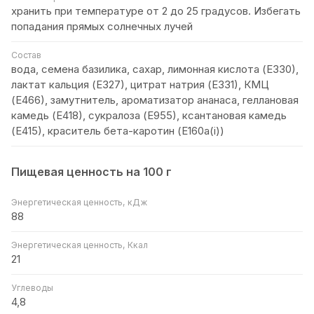
хранить при температуре от 2 до 25 градусов. Избегать
попадания прямых солнечных лучей
Состав
вода, семена базилика, сахар, лимонная кислота (Е330),
лактат кальция (Е327), цитрат натрия (Е331), КМЦ
(Е466), замутнитель, ароматизатор ананаса, геллановая
камедь (Е418), сукралоза (Е955), ксантановая камедь
(Е415), краситель бета-каротин (E160a(i))
Пищевая ценность на 100 г
Энергетическая ценность, кДж
88
Энергетическая ценность, Ккал
21
Углеводы
4,8