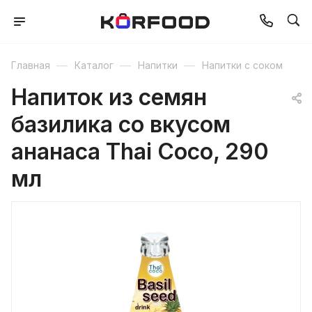
—
—
—
Главная
Каталог
Напитки
Напитки с соком
Напиток из семян
базилика со вкусом
ананаса Thai Coco, 290
мл