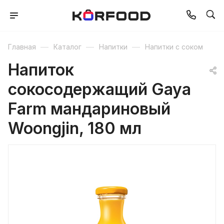
—
—
—
Главная
Каталог
Напитки
Напитки с соком
Напиток
сокосодержащий Gaya
Farm мандариновый
Woongjin, 180 мл