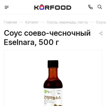
—
—
—
Главная
Каталог
Соусы, маринады, пасты
Соус
Cоус соево-чесночный
Eselnara, 500 г