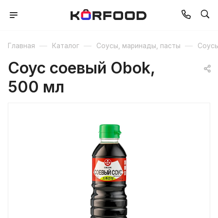
—
—
—
Главная
Каталог
Соусы, маринады, пасты
Соус
Соус соевый Obok,
500 мл