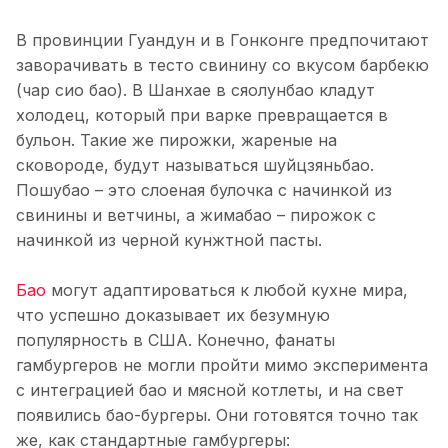
В провинции Гуандун и в Гонконге предпочитают
заворачивать в тесто свинину со вкусом барбекю
(чар сио бао). В Шанхае в сяолунбао кладут
холодец, который при варке превращается в
бульон. Такие же пирожки, жареные на
сковороде, будут называться шуйцзяньбао.
Пошубао – это слоеная булочка с начинкой из
свинины и ветчины, а жимабао – пирожок с
начинкой из черной кунжтной пасты.
Бао
могут адаптироваться к любой кухне мира,
что успешно доказывает их безумную
популярность в США. Конечно, фанаты
гамбургеров не могли пройти мимо эксперимента
с интеграцией бао и мясной котлеты, и на свет
появились бао-бургеры. Они готовятся точно так
же, как стандартные гамбургеры: