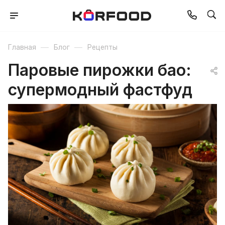
—
—
Главная
Блог
Рецепты
Паровые пирожки бао:
супермодный фастфуд