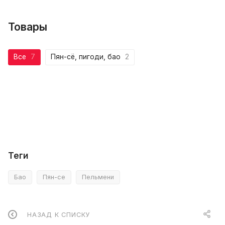
Товары
Все
7
Пян-сё, пигоди, бао
2
Теги
Бао
Пян-се
Пельмени
НАЗАД К СПИСКУ