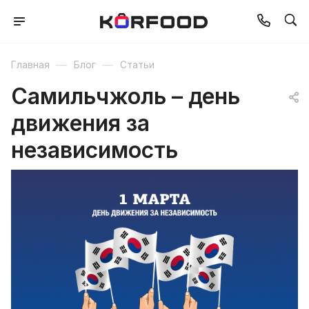
—
—
Главная
Блог
Статьи
Самильчжоль – день
движения за
независимость