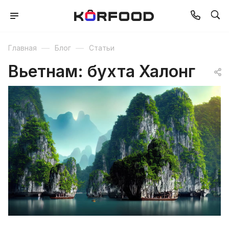
—
—
Главная
Блог
Статьи
Вьетнам: бухта Халонг