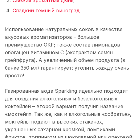
Свежая ароматная дыня
;
Сладкий темный виноград
.
Использование натуральных соков в качестве
вкусовых ароматизаторов – большое
преимущество OKF; также состав лимонадов
обогащен витамином С (экстрактом семян
грейпфрута). А увеличенный объем продукта (в
банке 350 мл) гарантирует: утолить жажду очень
просто!
Газированная вода Sparkling идеально подходит
для создания алкогольных и безалкогольных
коктейлей – второй вариант получил название
«моктейл». Так же, как и алкогольные «собратья»,
моктейлы подают в высоких стаканах,
украшенных сахарной кромкой, ломтиками
фруктов, топпингом из шоколадной или ореховой