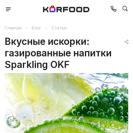
—
—
Главная
Блог
Статьи
Вкусные искорки:
газированные напитки
Sparkling OKF