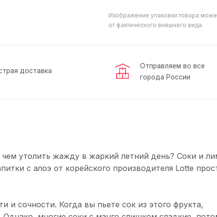
Изображение упаковки товара може
от фактического внешнего вида
Отправляем во все
страя доставка
города России
 чем утолить жажду в жаркий летний день? Соки и л
питки с алоэ от корейского производителя Lotte прос
и и сочности. Когда вы пьете сок из этого фрукта,
. Однако, многие соки с манго слишком сладкие, пото