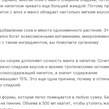
аким напитком чревато еще большей жаждой. Потому п
иток с алоэ и манго обладает настолько мягким вкусо
 добавлении сока и мякоти одноименного растения. Эт
ь алоэ богат всевозможными витаминами, микроэлемен
к с таким ингредиентом, вы помогаете организму
он скорее дополняет сочность манго в напитке. Соче
нежно-сладким вкусом и яркими тропическими ноткам
, а сокосодержащий напиток, а значит содержание
ревышает 15%. Это еще одна причина, почему в отлич
о-сладкий.
 формы, которая легко помещается в любую сумку. Б
и на пикник. Объема в 500 мл хватит, чтобы утолить ж