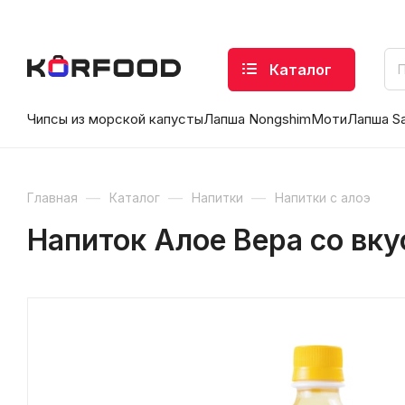
Каталог
Чипсы из морской капусты
Лапша Nongshim
Моти
Лапша S
—
—
—
Главная
Каталог
Напитки
Напитки с алоэ
Напиток Алое Вера со вку