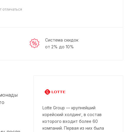
т отличаться
Система скидок
от 2% до 10%
имонады
то
Lotte Group — крупнейший
корейский холдинг, в состав
которого входит более 60
компаний. Первая из них была
му после