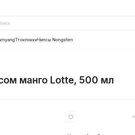
amyang
Ттокпокки
Чипсы Nongshim
сом манго Lotte, 500 мл