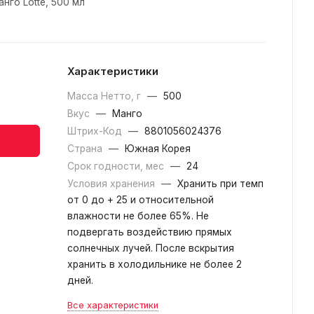
нго Lotte, 500 мл
Характеристики
Масса Нетто, г
—
500
Вкус
—
Манго
Штрих-Код
—
8801056024376
Страна
—
Южная Корея
Срок годности, мес
—
24
Условия хранения
—
Хранить при темп
от 0 до + 25 и относительной
влажности не более 65%. Не
подвергать воздействию прямых
солнечных лучей. После вскрытия
хранить в холодильнике не более 2
дней.
Все характеристики