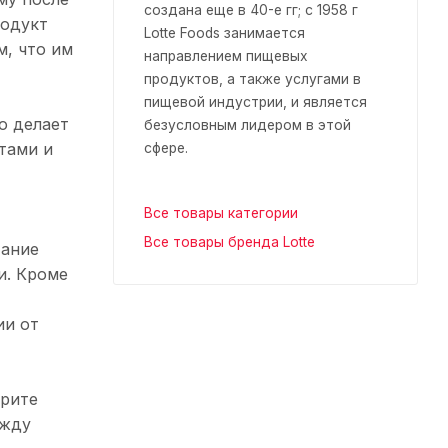
создана еще в 40-е гг; с 1958 г
родукт
Lotte Foods занимается
м, что им
направлением пищевых
продуктов, а также услугами в
пищевой индустрии, и является
о делает
безусловным лидером в этой
тами и
сфере.
Все товары категории
Все товары бренда Lotte
тание
и. Кроме
ии от
ерите
ажду