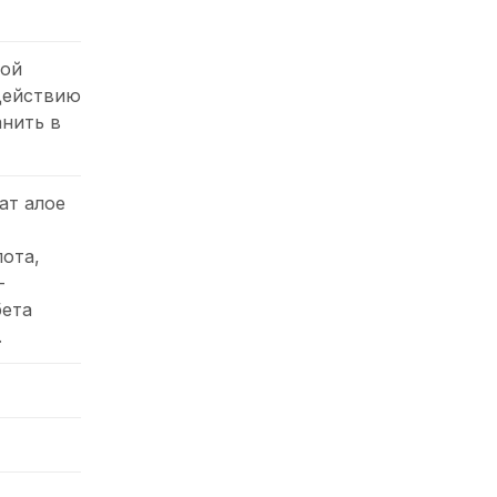
ной
действию
анить в
ат алое
ота,
-
бета
.