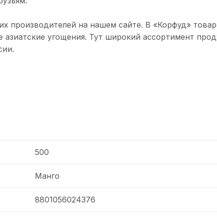
рузьям.
ких производителей на нашем сайте. В «Корфуд» това
е азиатские угощения. Тут широкий ассортимент прод
сии.
500
Манго
8801056024376