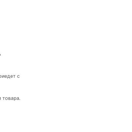
%
риедет с
 товара.