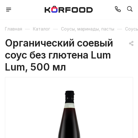
—
—
—
Главная
Каталог
Соусы, маринады, пасты
Соус
Органический соевый
соус без глютена Lum
Lum, 500 мл