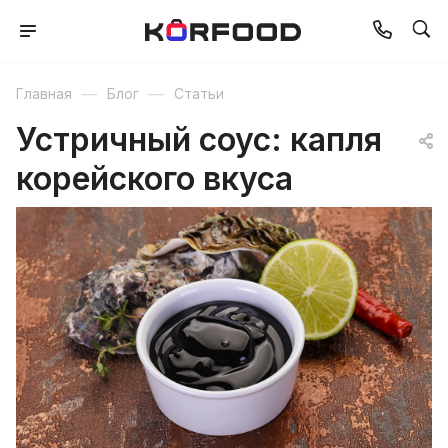
—
—
Главная
Блог
Статьи
Устричный соус: капля
корейского вкуса