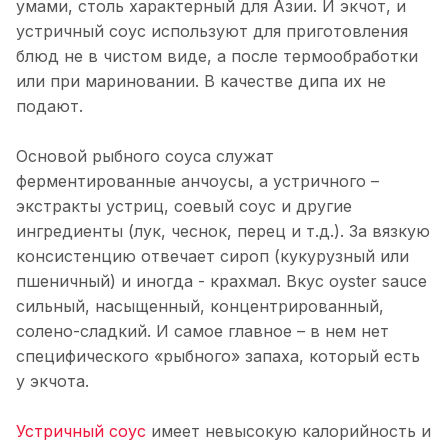
умами, столь характерный для Азии. И экчот, и
устричный соус используют для приготовления
блюд не в чистом виде, а после термообработки
или при мариновании. В качестве дипа их не
подают.
Основой рыбного соуса служат
ферментированные анчоусы, а устричного –
экстракты устриц, соевый соус и другие
ингредиенты (лук, чеснок, перец и т.д.). За вязкую
консистенцию отвечает сироп (кукурузный или
пшеничный) и иногда - крахмал. Вкус oyster sauce
сильный, насыщенный, концентрированный,
солено-сладкий. И самое главное – в нем нет
специфического «рыбного» запаха, который есть
у экчота.
Устричный соус
имеет невысокую калорийность и