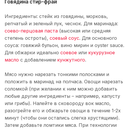
Говядина стир-фрай
Ингредиенты: стейк из говядины, морковь,
репчатый и зеленый лук, чеснок. Для маринада:
соево-перцовая паста
(высокая или средняя
степень остроты),
соевый соус
. Для основного
соуса: говяжий бульон, вино мирин и oyster sauce.
Для обжарки идеально
соевое
или
кукурузное
масло
с добавлением
кунжутного
.
Мясо нужно нарезать тонкими полосками и
положить в маринад на полчаса. Овощи нарезать
соломкой (при желании к ним можно добавить
любые другие ингредиенты – например, капусту
или грибы). Налейте в сковороду вок масло,
разогрейте его и обжарьте овощи в течение 1-2х
минут (чтобы они остались слегка хрустящими).
Затем добавьте ломтики мяса. При технологии